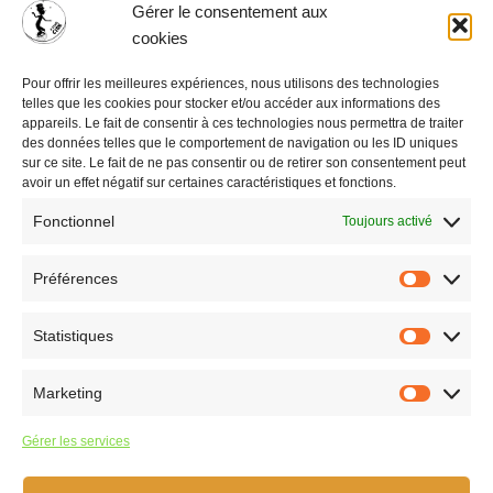
Gérer le consentement aux
cookies
1ER FESTI MALIN SUR LA
COLLINE
Pour offrir les meilleures expériences, nous utilisons des technologies
telles que les cookies pour stocker et/ou accéder aux informations des
appareils. Le fait de consentir à ces technologies nous permettra de traiter
7 mars 2024
des données telles que le comportement de navigation ou les ID uniques
sur ce site. Le fait de ne pas consentir ou de retirer son consentement peut
L’équipe d’A’Tous Cirk est heureuse de vous présenter…ce
avoir un effet négatif sur certaines caractéristiques et fonctions.
dernier « petit » projet à venir ! En création avec le Battement
Fonctionnel
Toujours activé
d’Ailes et l’asso La Coopération de…
Lire la suite »
Préférences
Statistiques
Marketing
Accueil
Gérer les services
L’association
Particuliers