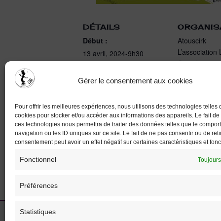
DÉTAILS
ORGANIS
Début :
Atouscirk
L’association 
13 avril, 2024-9h30
Coopération d
Fin :
14 avril, 2024-17h00
Gérer le consentement aux cookies
Catégorie d’Évènement:
Ateliers pour tous
Pour offrir les meilleures expériences, nous utilisons des technologies telles 
cookies pour stocker et/ou accéder aux informations des appareils. Le fait de
Évènement Tags:
ces technologies nous permettra de traiter des données telles que le compo
atelier
,
enfant
,
festival
navigation ou les ID uniques sur ce site. Le fait de ne pas consentir ou de reti
consentement peut avoir un effet négatif sur certaines caractéristiques et fonc
Fonctionnel
Toujours
Préférences
Statistiques
Accueil