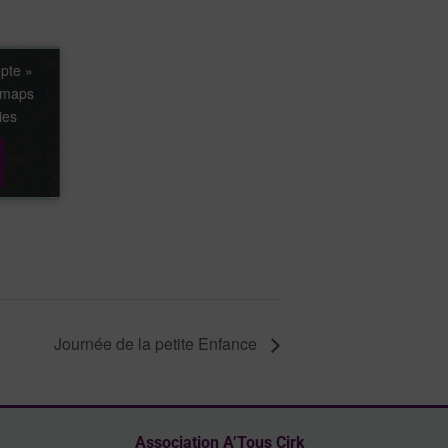
epte »
epte »
e maps
e maps
ies
ies
Journée de la petite Enfance
Association A’Tous Cirk