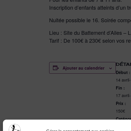
Inscription d’enfants atteints d’un
Nuitée possible le 16. Soirée co
Lieu : Site du Battement d’Ailes –
Tarif : De 100€ à 230€ selon vos 
DÉTA
Ajouter au calendrier
Début :
14 avril
Fin :
17 avril
Prix :
150€
Catégor
d’Évèn