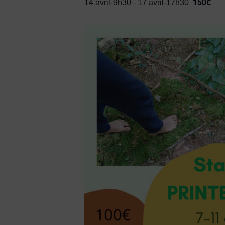
150€
14 avril-9h30
-
17 avril-17h30