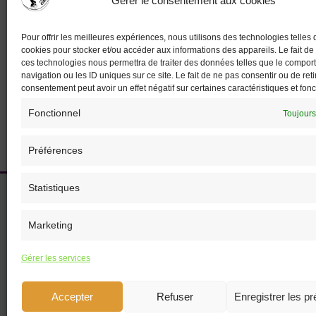
Gérer le consentement aux cookies
animati
Enfance
Évènem
Pour offrir les meilleures expériences, nous utilisons des technologies telles 
cookies pour stocker et/ou accéder aux informations des appareils. Le fait de
artistiq
ces technologies nous permettra de traiter des données telles que le compo
nature
,
navigation ou les ID uniques sur ce site. Le fait de ne pas consentir ou de reti
consentement peut avoir un effet négatif sur certaines caractéristiques et fonc
Fonctionnel
Toujours
Les 10 Ans d’ATC !
Préférences
Statistiques
Accueil
L’association
Marketing
Particuliers
Professionnels
Gérer les services
Spectacles & Animations
Agenda
Accepter
Refuser
Enregistrer les p
Retour sur évènements