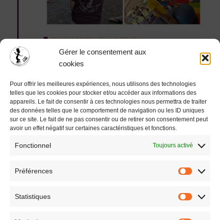
M
30 juillet-18h00
-
20 août-20h00
i
Initiation Cirque pour Tous Guinguette
Gérer le consentement aux
s
e
cookies
n
Gratuit
a
Pour offrir les meilleures expériences, nous utilisons des technologies
v
telles que les cookies pour stocker et/ou accéder aux informations des
a
n
appareils. Le fait de consentir à ces technologies nous permettra de traiter
t
des données telles que le comportement de navigation ou les ID uniques
Évènements
Aujourd’hui
suivants
sur ce site. Le fait de ne pas consentir ou de retirer son consentement peut
Évènements
précédents
avoir un effet négatif sur certaines caractéristiques et fonctions.
Fonctionnel
Toujours activé
S’abonner au calendrier
Préférences
Statistiques