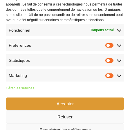
a
appareils. Le fait de consentir à ces technologies nous permettra de traiter
v
des données telles que le comportement de navigation ou les ID uniques
a
Ce mois-ci
Sep
sur ce site. Le fait de ne pas consentir ou de retirer son consentement peut
Juil
n
avoir un effet négatif sur certaines caractéristiques et fonctions.
t
Fonctionnel
Toujours activé
S’abonner au calendrier
Préférences
Statistiques
Marketing
Accueil
Gérer les services
L’association
Particuliers
Accepter
Professionnels
Spectacles & Animations
Refuser
Agenda
Retour sur évènements
Enregistrer les préférences