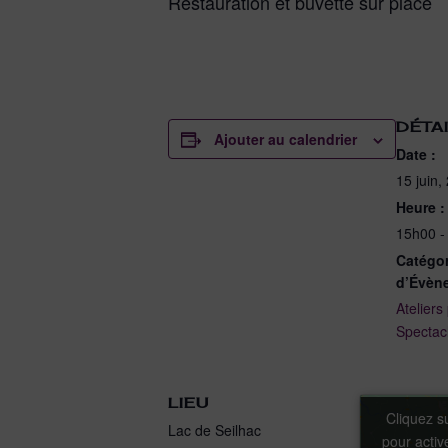
Restauration et buvette sur place
DÉTA
Ajouter au calendrier
Date :
15 juin,
Heure :
15h00 -
Catégor
d’Évèn
Ateliers
Spectacl
LIEU
Cliquez s
Cliquez s
Lac de Seilhac
pour acti
pour acti