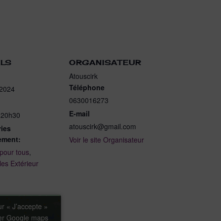
ILS
ORGANISATEUR
Atouscirk
Téléphone
 2024
0630016273
E-mail
 20h30
atouscirk@gmail.com
ies
ement:
Voir le site Organisateur
 pour tous
,
es Extérieur
ur « J’accepte »
ur « J’accepte »
ver Google maps
ver Google maps