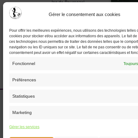
lac de Bournazel
Politiq
Politiq
seilhac
,
19700
+ Google
Gérer le consentement aux cookies
Map
J’
J’
Pour offrir les meilleures expériences, nous utilisons des technologies telles 
cookies pour stocker et/ou accéder aux informations des appareils. Le fait de
ces technologies nous permettra de traiter des données telles que le compo
navigation ou les ID uniques sur ce site. Le fait de ne pas consentir ou de reti
Journée de la petite Enfance
consentement peut avoir un effet négatif sur certaines caractéristiques et fonc
Fonctionnel
Toujours
Préférences
Statistiques
Accueil
L’association
Marketing
Particuliers
Professionnels
Gérer les services
Spectacles & Animations