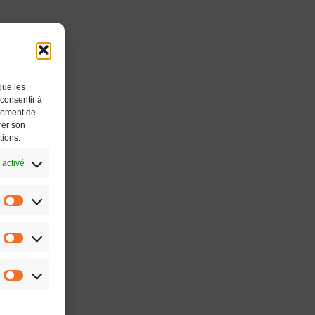
que les
 consentir à
rtement de
rer son
tions.
 activé