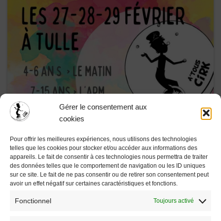
Gérer le consentement aux
cookies
STAGE DE FÉVRIER 2024
Pour offrir les meilleures expériences, nous utilisons des technologies
telles que les cookies pour stocker et/ou accéder aux informations des
appareils. Le fait de consentir à ces technologies nous permettra de traiter
7 mars 2024
Ateliers enfants
,
Stages
des données telles que le comportement de navigation ou les ID uniques
sur ce site. Le fait de ne pas consentir ou de retirer son consentement peut
Le retour en images du stage Cirque du mois de février 2024
avoir un effet négatif sur certaines caractéristiques et fonctions.
Merci à toutes et tous pour tous ces moments délicieux de
Fonctionnel
Toujours activé
partage